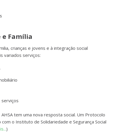
s
 e Família
ilia, crianças e jovens e à integração social
s variados serviços:
r
obiliário
 serviços
a AHSA tem uma nova resposta social. Um Protocolo
 com o Instituto de Solidariedade e Segurança Social
s...
)