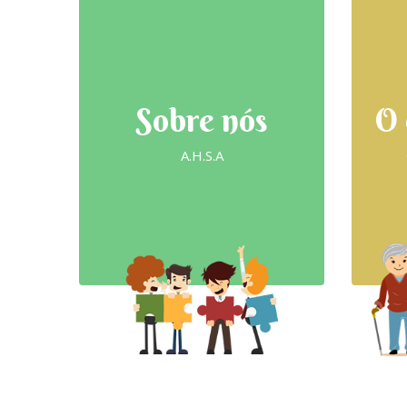
Sobre nós
O 
A.H.S.A